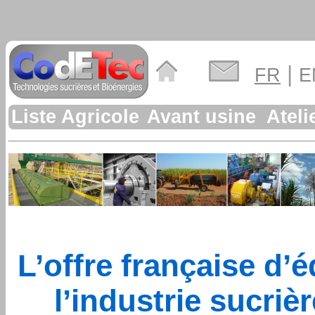
|
FR
E
Liste
Agricole
Avant usine
Ateli
L’offre française d
l’industrie sucriè