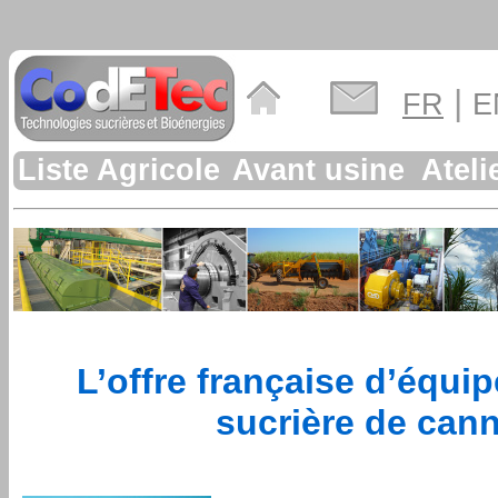
|
FR
E
Liste
Agricole
Avant usine
Ateli
L’offre française d’équi
sucrière de cann