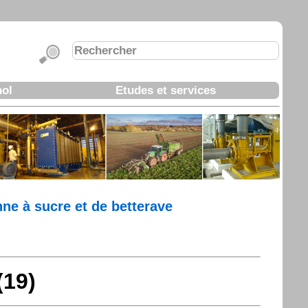
nol
Etudes et services
nne à sucre et de betterave
(19)