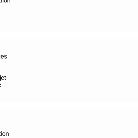
ation
ies
jet
e
tion