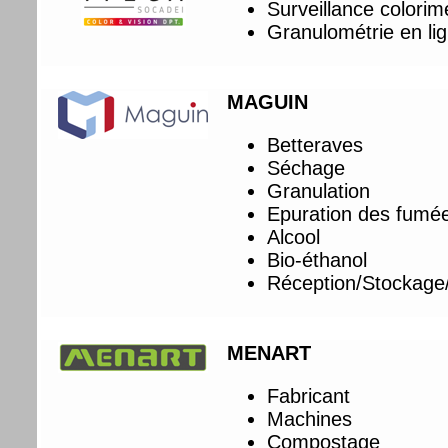
Surveillance colorim
Granulométrie en li
MAGUIN
Betteraves
Séchage
Granulation
Epuration des fumé
Alcool
Bio-éthanol
Réception/Stockage
MENART
Fabricant
Machines
Compostage