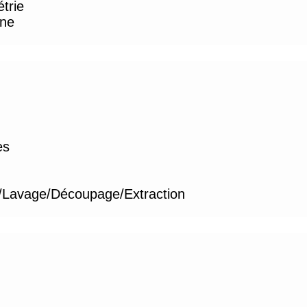
étrie
gne
es
/Lavage/Découpage/Extraction